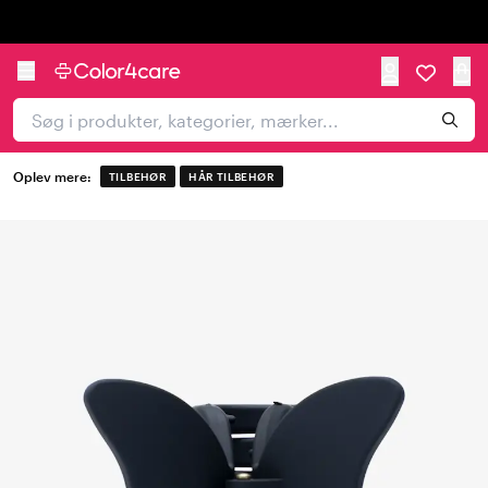
Trustpilot
Oplev mere:
TILBEHØR
HÅR TILBEHØR