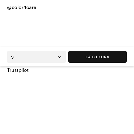
@color4care
S
LÆG I KURV
Trustpilot