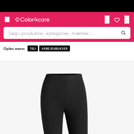
Trustpilot
Oplev mere:
TØJ
ARBEJDSBUKSER