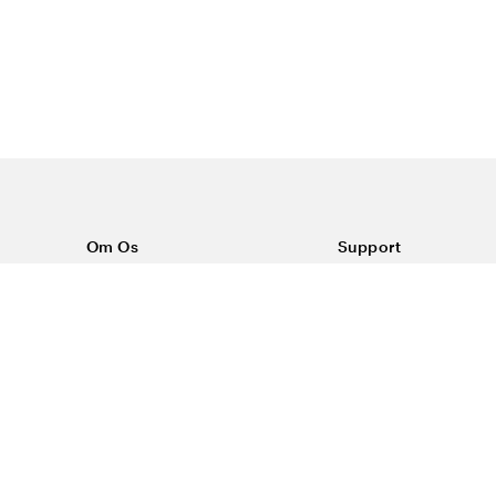
Om Os
Support
Om Color4care
Kontakt os
Ofte stillede spørgsm
Vilkår
Forsendelse & return
Reklamationer
Privatlivspolitik & Co