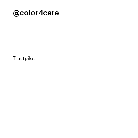
@color4care
Trustpilot