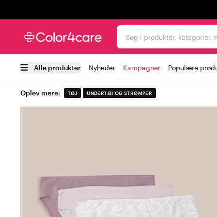
Trustpilot
Søg i produkter, kategori
Alle produkter
Nyheder
Kampagner
Populære prod
Oplev mere:
TØJ
UNDERTØJ OG STRØMPER