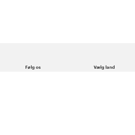
Følg os
Vælg land
Facebook
Danmark
ål
Instagram
Youtube
ering
LinkedIn
okies