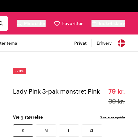
Mine sider
Favoritter
Indkøbskurv
ter tema
Privat
Erhverv
-20%
Lady Pink 3-pak mønstret Pink
79 kr.
99 kr.
Vælg størrelse
Størrelsesguide
S
M
L
XL