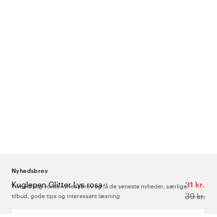
Nyhedsbrev
Kuglepen Glitter Lys rosa
31 kr.
Tilmeld dig vores nyhedsbrev og få de seneste nyheder, særlige
39 kr.
tilbud, gode tips og interessant læsning
Indtast din e-mailadresse