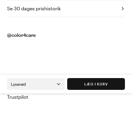
Se 30 dages prishistorik
@color4care
Lyserød
LÆG I KURV
Trustpilot