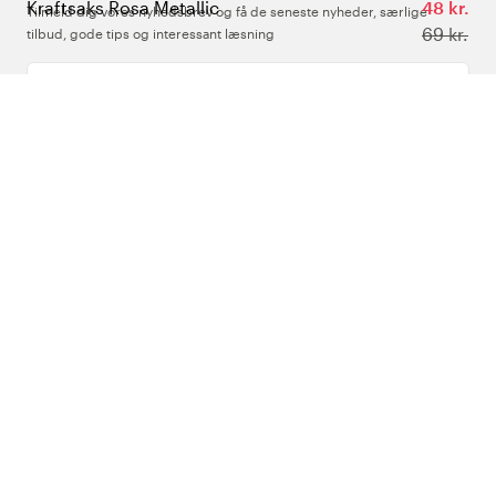
Kraftsaks Rosa Metallic
48 kr.
Tilmeld dig vores nyhedsbrev og få de seneste nyheder, særlige
69 kr.
tilbud, gode tips og interessant læsning
Indtast din e-mailadresse
Om Os
Support
Følg os
Danmark