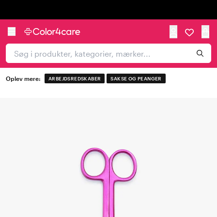
Trustpilot
Oplev mere:
ARBEJDSREDSKABER
SAKSE OG PEANGER