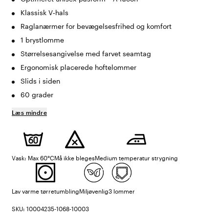
Klassisk V‑hals
Raglanærmer for bevægelsesfrihed og komfort
1 brystlomme
Størrelsesangivelse med farvet seamtag
Ergonomisk placerede hoftelommer
Slids i siden
60 grader
Læs mindre
Vask: Max 60°C
Må ikke bleges
Medium temperatur strygning
Lav varme tørretumbling
Miljøvenlig
3 lommer
SKU: 10004235-1068-10003