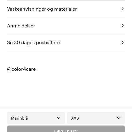
Vaskeanvisninger og materialer
Anmeldelser
Se 30 dages prishistorik
@color4care
Marinblå
XXS
LÆG I KURV