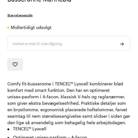
Størrelsesguide
Midlertidigt udsolgt
Indtast e-mail til overvågning
Comfy fit‑busseronne i TENCEL™ Lyocell kombinerer blød
komfort med smart funktion. Den har en optimeret
unisex‑pasform i A‑facon, klassisk V‑hals og raglanærmer,
som giver ekstra bevægelsesfrihed. Praktiske detaljer som
en brystlomme, ergonomisk placerede hoftelommer, farvet
seamtag til nem størrelsesangivelse samt slidser i siden gør
den lige så anvendelig som behagelig hele arbejdsdagen.
TENCEL™ Lyocell
Optimeret unisex‑pasform – A‑facon