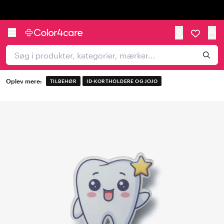
Trustpilot
Oplev mere:
TILBEHØR
ID-KORTHOLDERE OG JOJO