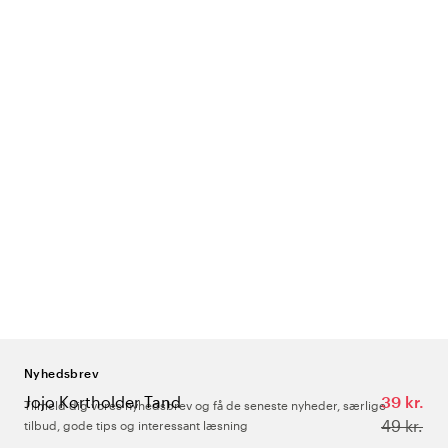
Nyhedsbrev
Jojo Kortholder Tand
39 kr.
Tilmeld dig vores nyhedsbrev og få de seneste nyheder, særlige
49 kr.
tilbud, gode tips og interessant læsning