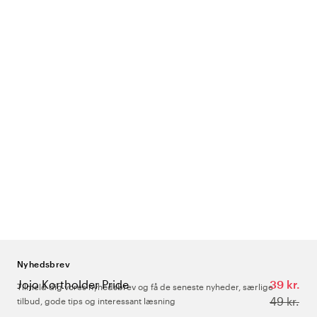
Nyhedsbrev
Jojo Kortholder Pride
39 kr.
Tilmeld dig vores nyhedsbrev og få de seneste nyheder, særlige
49 kr.
tilbud, gode tips og interessant læsning