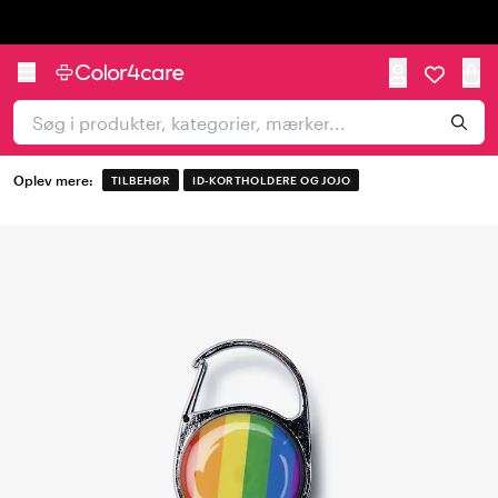
Trustpilot
Oplev mere:
TILBEHØR
ID-KORTHOLDERE OG JOJO