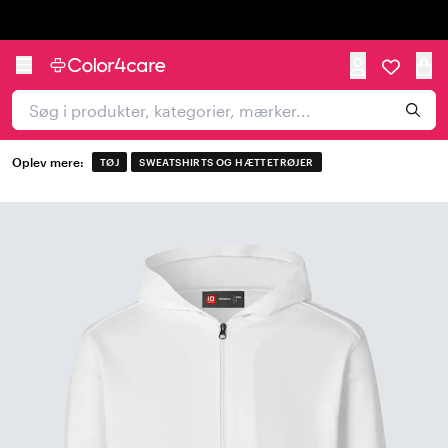
Trustpilot
Oplev mere:
TØJ
SWEATSHIRTS OG HÆTTETRØJER