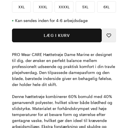
XXL
XXXL
XXXXL
5XL
6XL
Kan sendes inden for 4-6 arbejdsdage
LÆG I KURV
PRO Wear CARE Hættetrøje Dame Marine er designet
til dig, der ønsker en perfekt balance mellem
professionelt udseende og praktisk komfort i din travle
plejehverdag. Den tilpassede damepasform og den
bløde, børstede inderside giver en behagelig følelse,
der holder hele dit skift.
Denne hættetrøje kombinerer 60% bomuld med 40%
genanvendt polyester, hvilket sikrer både blødhed og
slidstyrke. Materialet er forhåndskrympet ved høje
temperaturer for at bevare form og størrelse efter
gentagne vaske, hvilket gør den ideel til krævende
arbejdsmiljøer. Ekstra forstærkning ved skuldre og