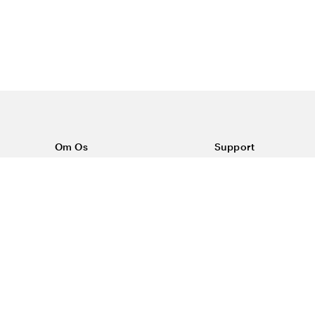
Om Os
Support
Om Color4care
Kontakt os
Ofte stillede spørgsm
Vilkår
Forsendelse & return
Reklamationer
Privatlivspolitik & Co
#yescolor4care