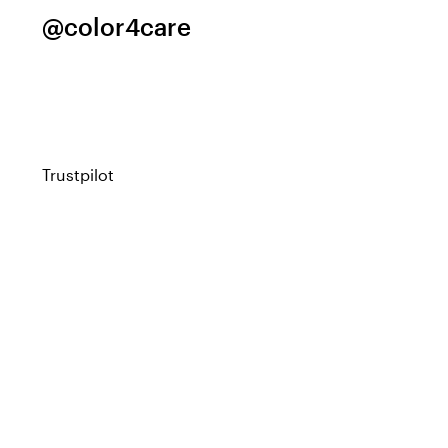
@color4care
Trustpilot