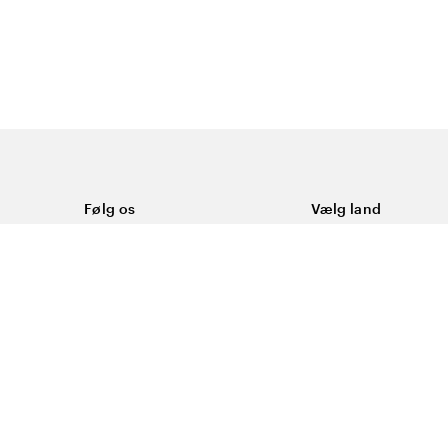
Følg os
Vælg land
Facebook
Danmark
ål
Instagram
Youtube
ering
LinkedIn
okies