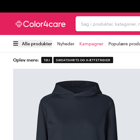
Trustpilot
Søg i produkter, kategori
Alle produkter
Nyheder
Kampagner
Populære prod
Oplev mere:
TØJ
SWEATSHIRTS OG HÆTTETRØJER