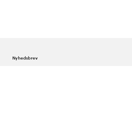
Nyhedsbrev
Tilmeld dig vores nyhedsbrev og få de seneste nyheder,
særlige tilbud, gode tips og interessant læsning
Indtast din e-mailadresse