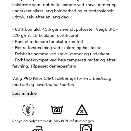
halsfæste samt dobbelte sømme ved krave, ærmer og
underkant sikrer lang holdbarhed og et professionelt
udtryk, selv efter en lang dag.
• 60% bomuld, 40% genanvendt polyester, Vægt: 310–
320 g/m², EU Ecolabel-certificeret
• Børstet inderside for ekstra komfort
• Ekstra forstærkning ved skuldre og halsfæste
• Dobbelte sømme ved krave, ærmer og underkant
• Forhåndskrympet ved høje temperaturer før og efter
farvning, Tilpasset damepasform
Vælg PRO Wear CARE Hættetrøje for en arbejdsdag
med stil og uovertruffen komfort.
Læs mindre
Recycled polyester
Vask: Max 60°C
Må ikke bleges