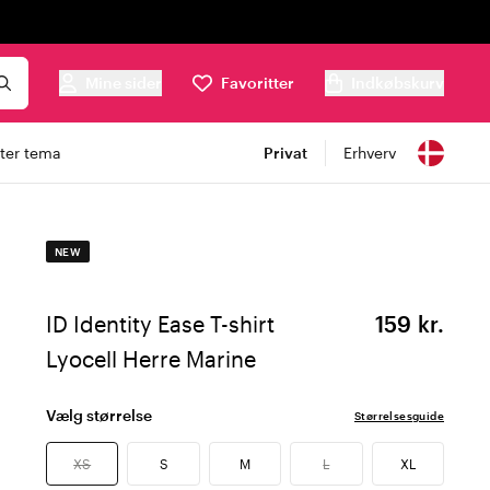
Mine sider
Favoritter
Indkøbskurv
ter tema
Privat
Erhverv
NEW
ID Identity Ease T-shirt
159 kr.
Lyocell Herre Marine
Vælg størrelse
Størrelsesguide
XS
S
M
L
XL