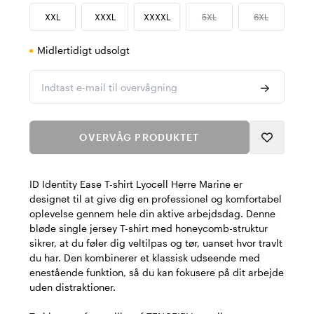
XXL
XXXL
XXXXL
5XL
6XL
Midlertidigt udsolgt
Indtast e-mail til overvågning
OVERVÅG PRODUKTET
ID Identity Ease T-shirt Lyocell Herre Marine er
designet til at give dig en professionel og komfortabel
oplevelse gennem hele din aktive arbejdsdag. Denne
bløde single jersey T-shirt med honeycomb-struktur
sikrer, at du føler dig veltilpas og tør, uanset hvor travlt
du har. Den kombinerer et klassisk udseende med
enestående funktion, så du kan fokusere på dit arbejde
uden distraktioner.