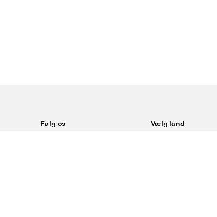
Følg os
Vælg land
Facebook
Danmark
ål
Instagram
Youtube
ering
LinkedIn