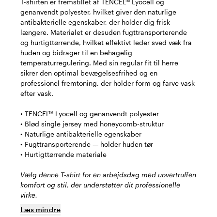
T-shirten er fremstillet af TENCEL™ Lyocell og
genanvendt polyester, hvilket giver den naturlige
antibakterielle egenskaber, der holder dig frisk
længere. Materialet er desuden fugttransporterende
og hurtigttørrende, hvilket effektivt leder sved væk fra
huden og bidrager til en behagelig
temperaturregulering. Med sin regular fit til herre
sikrer den optimal bevægelsesfrihed og en
professionel fremtoning, der holder form og farve vask
efter vask.
• TENCEL™ Lyocell og genanvendt polyester
• Blød single jersey med honeycomb-struktur
• Naturlige antibakterielle egenskaber
• Fugttransporterende — holder huden tør
• Hurtigttørrende materiale
Vælg denne T-shirt for en arbejdsdag med uovertruffen
komfort og stil, der understøtter dit professionelle
virke.
Læs mindre