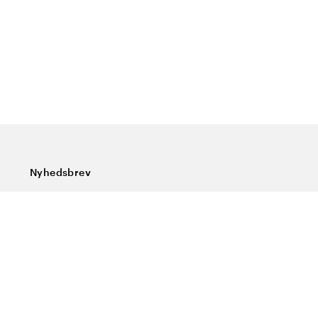
Nyhedsbrev
Tilmeld dig vores nyhedsbrev og få de seneste nyheder,
særlige tilbud, gode tips og interessant læsning
Indtast din e-mailadresse