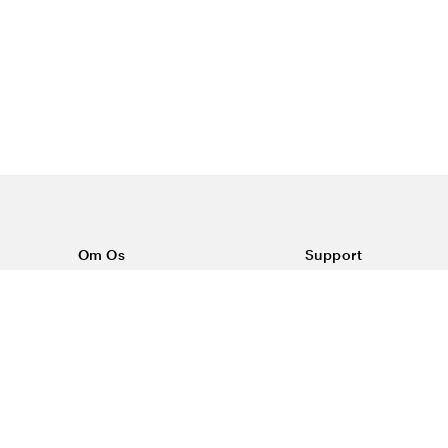
Om Os
Support
Om Color4care
Kontakt os
Ofte stillede spørgsm
Vilkår
Forsendelse & return
Reklamationer