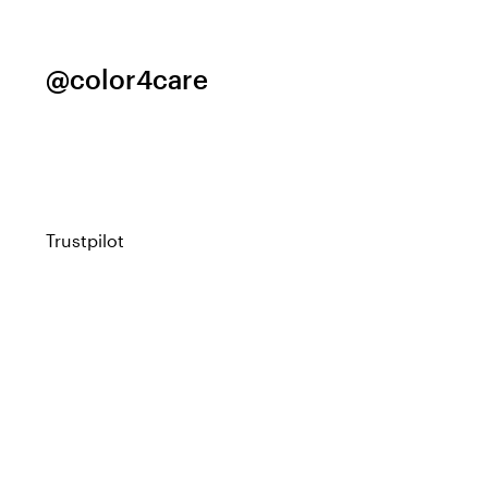
@color4care
Trustpilot