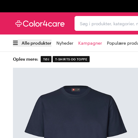
Trustpilot
Søg i produkter, kategori
Alle produkter
Nyheder
Kampagner
Populære prod
Oplev mere:
TØJ
T-SHIRTS OG TOPPE