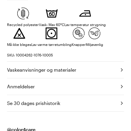
Recycled polyester
Vask: Max 60°C
Lav temperatur strygning
Må ikke bleges
Lav varme tørretumbling
Knapper
Miljøvenlig
SKU: 10004262-1076-10005
Vaskeanvisninger og materialer
Anmeldelser
Se 30 dages prishistorik
@color4care