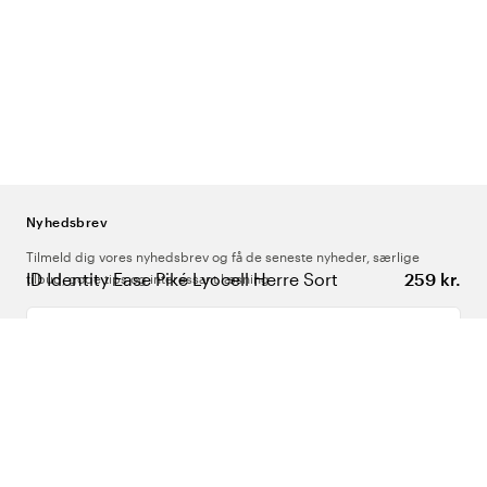
Nyhedsbrev
Tilmeld dig vores nyhedsbrev og få de seneste nyheder, særlige
ID Identity Ease Piké Lyocell Herre Sort
259 kr.
tilbud, gode tips og interessant læsning
Indtast din e-mailadresse
Om Os
Support