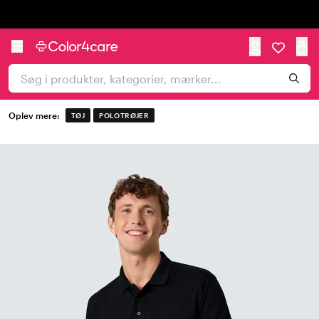
Trustpilot
Oplev mere:
TØJ
POLOTRØJER