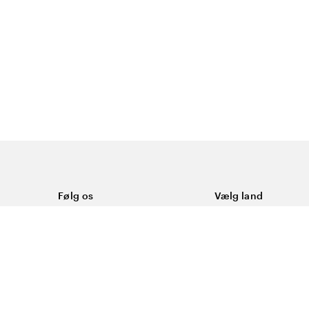
Følg os
Vælg land
Facebook
Danmark
ål
Instagram
Youtube
ering
LinkedIn