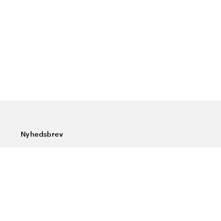
Nyhedsbrev
Tilmeld dig vores nyhedsbrev og få de seneste nyheder,
særlige tilbud, gode tips og interessant læsning
Indtast din e-mailadresse