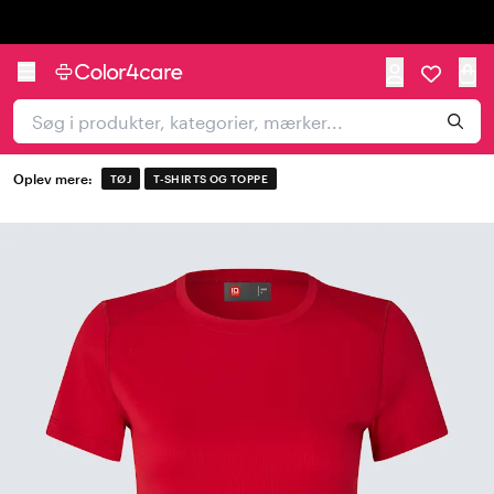
Trustpilot
Oplev mere:
TØJ
T-SHIRTS OG TOPPE