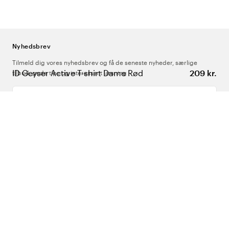
Nyhedsbrev
Tilmeld dig vores nyhedsbrev og få de seneste nyheder, særlige
ID Geyser Active T-shirt Dame Rød
209 kr.
tilbud, gode tips og interessant læsning
Indtast din e-mailadresse
Om Os
Support
Følg os
Danmark