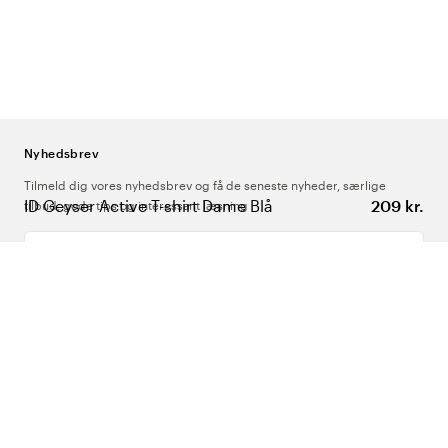
Nyhedsbrev
Tilmeld dig vores nyhedsbrev og få de seneste nyheder, særlige
ID Geyser Active T-shirt Dame Blå
209 kr.
tilbud, gode tips og interessant læsning
Indtast din e-mailadresse
Om Os
Support
Følg os