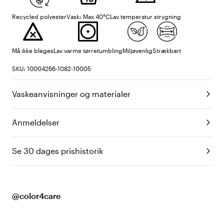
Recycled polyester
Vask: Max 40°C
Lav temperatur strygning
Må ikke bleges
Lav varme tørretumbling
Miljøvenlig
Strækbart
SKU: 10004266-1082-10005
Vaskeanvisninger og materialer
Anmeldelser
Se 30 dages prishistorik
@color4care