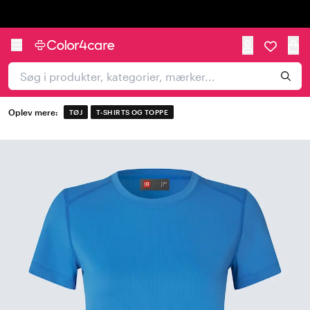
Trustpilot
Oplev mere:
TØJ
T-SHIRTS OG TOPPE