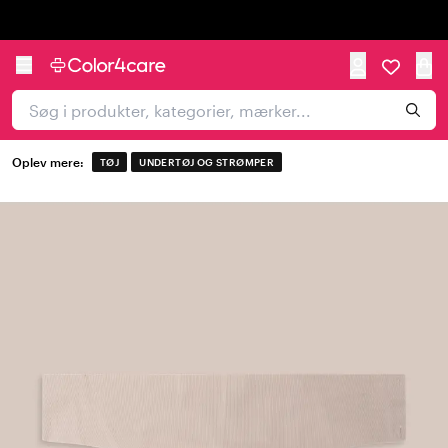
Trustpilot
Oplev mere:
TØJ
UNDERTØJ OG STRØMPER