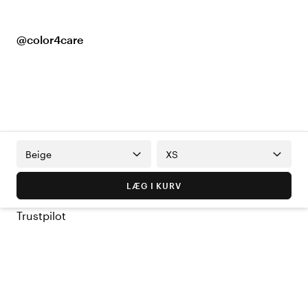
@color4care
Beige
XS
LÆG I KURV
Trustpilot