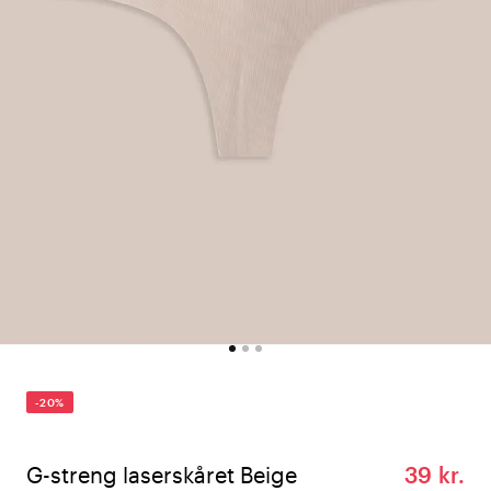
-20%
G-streng laserskåret Beige
39 kr.