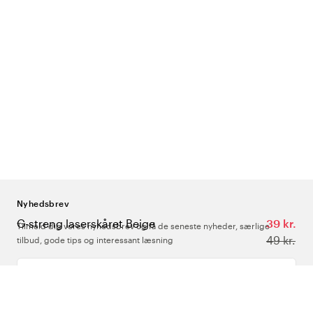
Nyhedsbrev
G-streng laserskåret Beige
39 kr.
Tilmeld dig vores nyhedsbrev og få de seneste nyheder, særlige
49 kr.
tilbud, gode tips og interessant læsning
Indtast din e-mailadresse