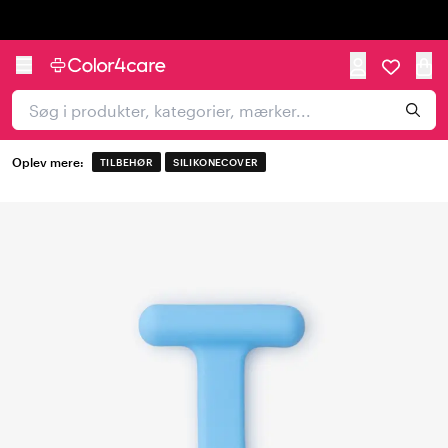
Trustpilot
Oplev mere:
TILBEHØR
SILIKONECOVER