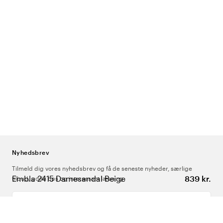
Nyhedsbrev
Tilmeld dig vores nyhedsbrev og få de seneste nyheder, særlige
Embla 2415 Damesandal Beige
839 kr.
tilbud, gode tips og interessant læsning
Indtast din e-mailadresse