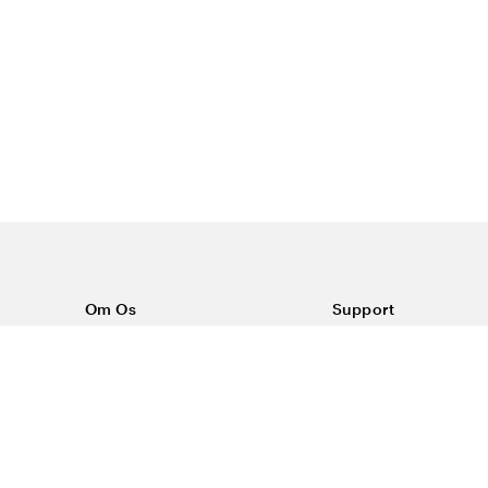
Om Os
Support
Om Color4care
Kontakt os
Ofte stillede spørgsm
Vilkår
Forsendelse & return
Reklamationer