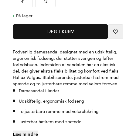
41
42
På lager
LÆG I KURV
Fodvenlig damesandal designet med en udskiftelig,
ergonomisk fodseng, der støtter svangen og løfter
forfodsbuen. Indersiden af sandalen har en elastisk
del, der giver ekstra fleksibilitet og komfort ved f.eks.
Hallux Valgus. Stabiliserende, justerbar hælrem med
spænde og to justerbare remme med velcro foroven.
Damesandal i læder
Udskiftelig, ergonomisk fodseng
To justerbare remme med velcrolukning
Justerbar hælrem med spænde
Læs mindre