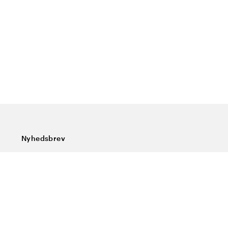
Nyhedsbrev
Tilmeld dig vores nyhedsbrev og få de seneste nyheder,
særlige tilbud, gode tips og interessant læsning
Indtast din e-mailadresse