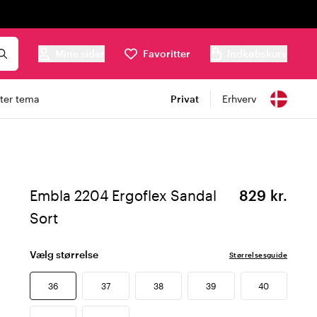
Mine sider
Favoritter
Indkøbskurv
ter tema
Privat
Erhverv
Embla 2204 Ergoflex Sandal
829 kr.
Sort
Vælg størrelse
Størrelsesguide
36
37
38
39
40