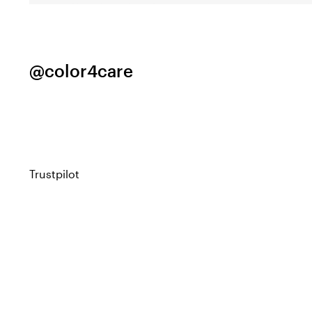
@color4care
Trustpilot