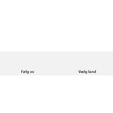
Følg os
Vælg land
Facebook
Danmark
ål
Instagram
Youtube
ering
LinkedIn