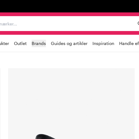
er, mærker...
ukter
Outlet
Brands
Guides og artikler
Inspiration
Handle ef