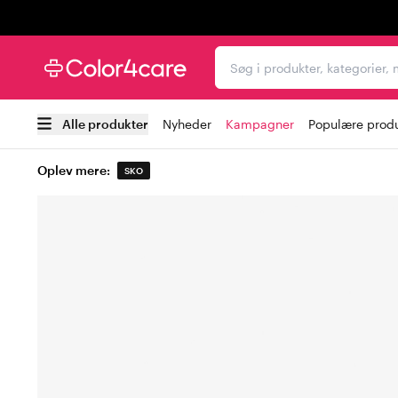
Trustpilot
Søg i produkter, kategori
Alle produkter
Nyheder
Kampagner
Populære prod
Oplev mere:
SKO