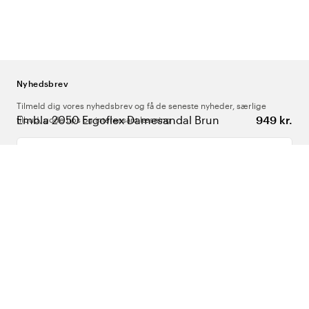
Nyhedsbrev
Tilmeld dig vores nyhedsbrev og få de seneste nyheder, særlige
Embla 2050 Ergoflex Damesandal Brun
949 kr.
tilbud, gode tips og interessant læsning
Indtast din e-mailadresse
Om Os
Support
Følg os
Danmark