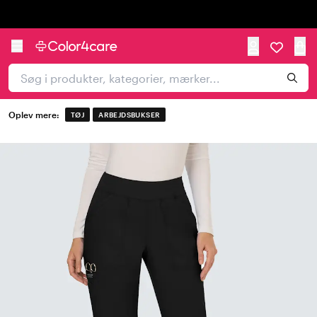
Trustpilot
Oplev mere:
TØJ
ARBEJDSBUKSER