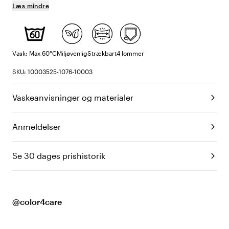
Læs mindre
Vask: Max 60°C
Miljøvenlig
Strækbart
4 lommer
SKU: 10003525-1076-10003
Vaskeanvisninger og materialer
Anmeldelser
Se 30 dages prishistorik
@color4care