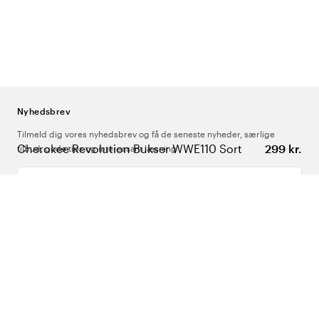
Nyhedsbrev
Tilmeld dig vores nyhedsbrev og få de seneste nyheder, særlige
Cherokee Revolution Bukser WWE110 Sort
299 kr.
tilbud, gode tips og interessant læsning
Indtast din e-mailadresse
Om Os
Support
Følg os