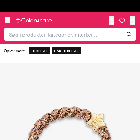
Trustpilot
Oplev mere:
TILBEHØR
HÅR TILBEHØR