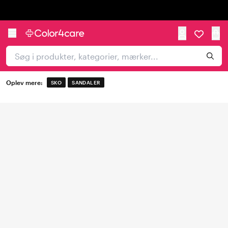
Trustpilot
Oplev mere:
SKO
SANDALER