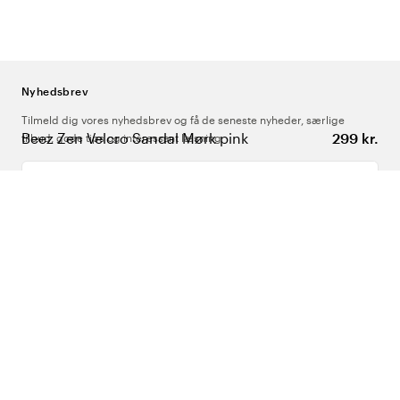
Nyhedsbrev
Tilmeld dig vores nyhedsbrev og få de seneste nyheder, særlige
Beez Zen Velcro Sandal Mørk pink
299 kr.
tilbud, gode tips og interessant læsning
Indtast din e-mailadresse
Om Os
Support
Følg os
Danmark