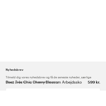
Nyhedsbrev
Tilmeld dig vores nyhedsbrev og få de seneste nyheder, særlige
Beez Très Chic Cherry Blossom Arbejdssko
599 kr.
tilbud, gode tips og interessant læsning
Indtast din e-mailadresse