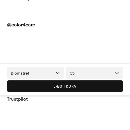
@color4care
Blomstret
35
LÆG I KURV
Trustpilot