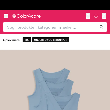
Trustpilot
Oplev mere:
TØJ
UNDERTØJ OG STRØMPER