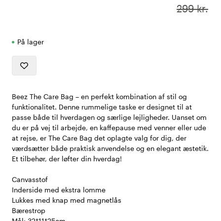
299 kr.
På lager
Beez The Care Bag – en perfekt kombination af stil og
funktionalitet. Denne rummelige taske er designet til at
passe både til hverdagen og særlige lejligheder. Uanset om
du er på vej til arbejde, en kaffepause med venner eller ude
at rejse, er The Care Bag det oplagte valg for dig, der
værdsætter både praktisk anvendelse og en elegant æstetik.
Et tilbehør, der løfter din hverdag!
Canvasstof
Inderside med ekstra lomme
Lukkes med knap med magnetlås
Bærestrop
Mål: 32*11*25cm