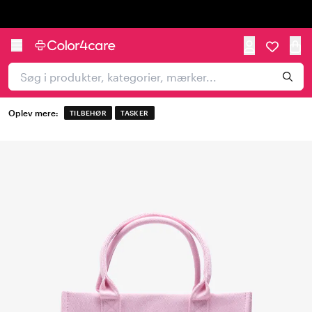
Trustpilot
Oplev mere:
TILBEHØR
TASKER