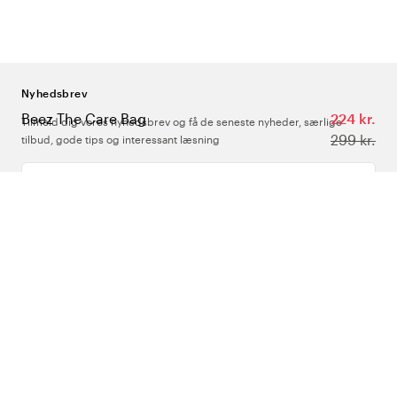
Nyhedsbrev
Beez The Care Bag
224 kr.
Tilmeld dig vores nyhedsbrev og få de seneste nyheder, særlige
299 kr.
tilbud, gode tips og interessant læsning
Indtast din e-mailadresse
Om Os
Support
Følg os
Danmark