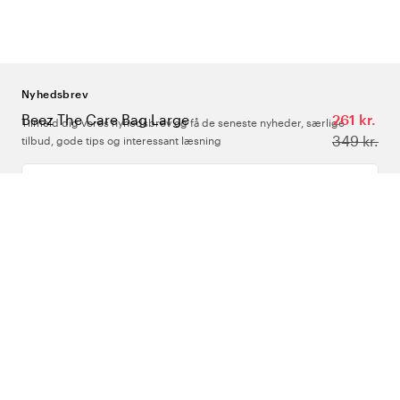
Nyhedsbrev
Beez The Care Bag Large
261 kr.
Tilmeld dig vores nyhedsbrev og få de seneste nyheder, særlige
349 kr.
tilbud, gode tips og interessant læsning
Indtast din e-mailadresse
Om Os
Support
Følg os
Danmark