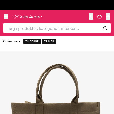
Trustpilot
Oplev mere:
TILBEHØR
TASKER