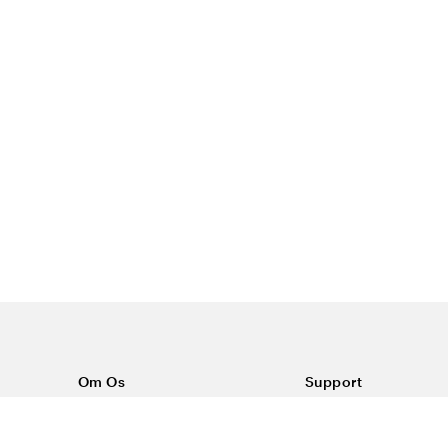
Om Os
Support
Om Color4care
Kontakt os