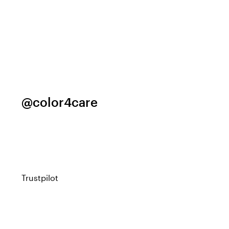
@color4care
Trustpilot