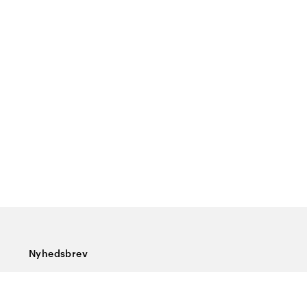
Nyhedsbrev
Tilmeld dig vores nyhedsbrev og få de seneste nyheder,
særlige tilbud, gode tips og interessant læsning