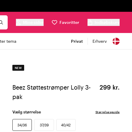
Mine sider
Favoritter
Indkøbskurv
ter tema
Privat
Erhverv
NEW
Beez Støttestrømper Lolly 3-
299 kr.
pak
Vælg størrelse
Størrelsesguide
34/36
37/39
40/42