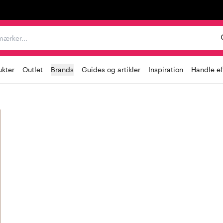
er, mærker...
ukter
Outlet
Brands
Guides og artikler
Inspiration
Handle ef