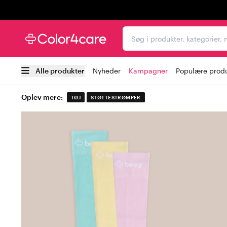
Trustpilot
Søg i produkter, kategori
Alle produkter
Nyheder
Kampagner
Populære prod
Oplev mere:
TØJ
STØTTESTRØMPER