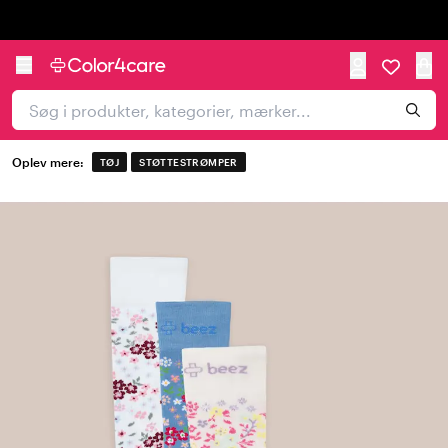
Trustpilot
Oplev mere:
TØJ
STØTTESTRØMPER