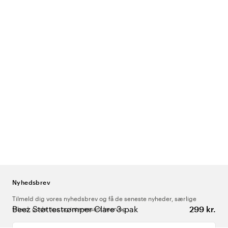
Nyhedsbrev
Tilmeld dig vores nyhedsbrev og få de seneste nyheder, særlige
Beez Støttestrømper Clare 3-pak
299 kr.
tilbud, gode tips og interessant læsning
Indtast din e-mailadresse