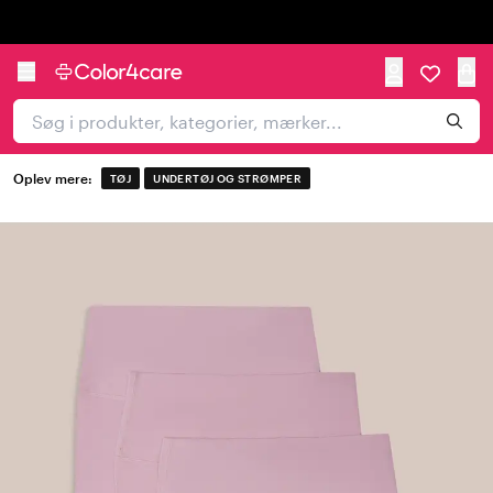
Trustpilot
Oplev mere:
TØJ
UNDERTØJ OG STRØMPER