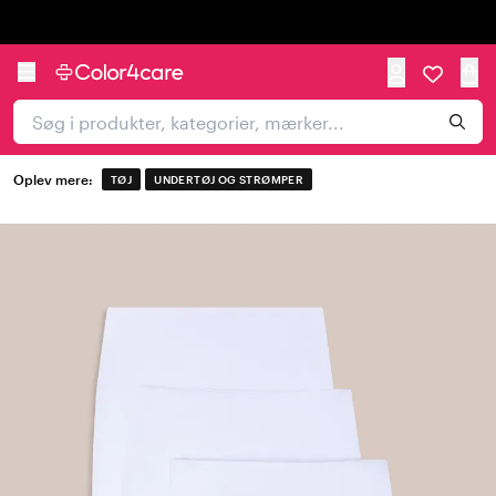
Trustpilot
Oplev mere:
TØJ
UNDERTØJ OG STRØMPER