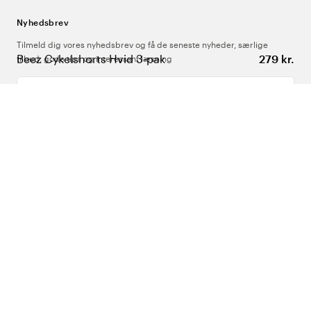
Nyhedsbrev
Tilmeld dig vores nyhedsbrev og få de seneste nyheder, særlige
Beez Cykelshorts Hvid 3-pak
279 kr.
tilbud, gode tips og interessant læsning
Indtast din e-mailadresse
Om Os
Support
Følg os
Danmark