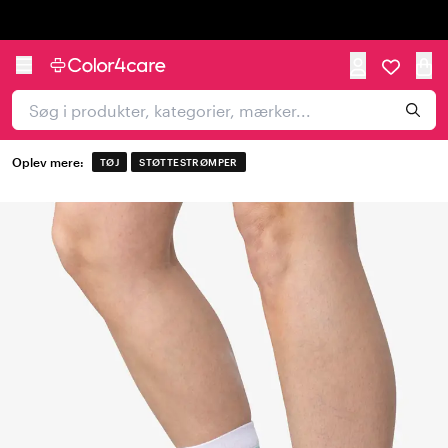
Trustpilot
Oplev mere:
TØJ
STØTTESTRØMPER