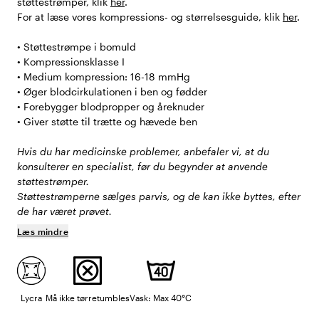
støttestrømper, klik
her
.
For at læse vores kompressions- og størrelsesguide, klik
her
.
• Støttestrømpe i bomuld
• Kompressionsklasse I
• Medium kompression: 16-18 mmHg
• Øger blodcirkulationen i ben og fødder
• Forebygger blodpropper og åreknuder
• Giver støtte til trætte og hævede ben
Hvis du har medicinske problemer, anbefaler vi, at du
konsulterer en specialist, før du begynder at anvende
støttestrømper.
Støttestrømperne sælges parvis, og de kan ikke byttes, efter
de har været prøvet.
Læs mindre
Lycra
Må ikke tørretumbles
Vask: Max 40°C