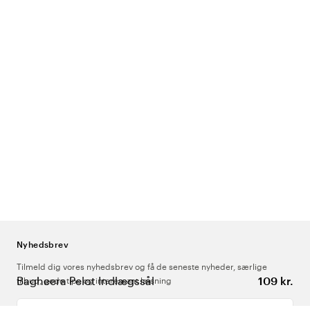
Nyhedsbrev
Tilmeld dig vores nyhedsbrev og få de seneste nyheder, særlige
Bagheera Pelot Indlægssål
109 kr.
tilbud, gode tips og interessant læsning
Indtast din e-mailadresse