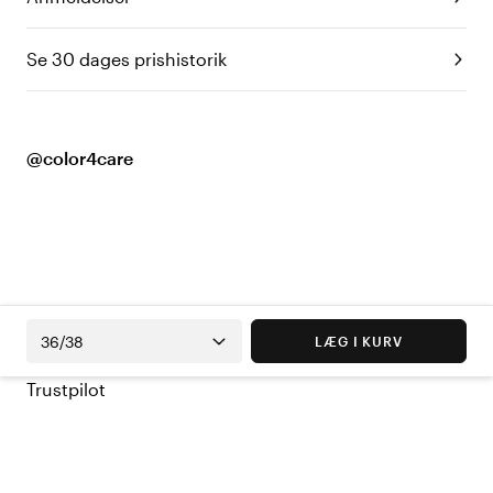
Se 30 dages prishistorik
@color4care
36/38
LÆG I KURV
Trustpilot