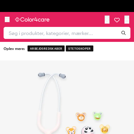
Trustpilot
Oplev mere:
ARBEJDSREDSKABER
STETOSKOPER