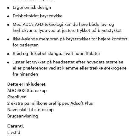
Ergonomisk design
Dobbeltsidet bryststykke
Med ADCs AFD-teknologi kan du høre både lav- og
højfrekvente lyde ved at justere trykket på bryststykket
Ikke-kølende membran på bryststykket for højere komfort
for patienten
Blød og fleksibel slange, lavet uden ftalater
Juster let trykket på headsettet efter hovedets størrelse
eller præferencer ved at klemme eller trække ørekrogene
fra hinanden
Dette er inkluderet:
ADC 603 Stetoskop
Øreoliven
2 ekstra par silikone øreflipper, Adsoft Plus
Navneskilt til stetoskop
Brugsanvisning
Garanti:
Livstid