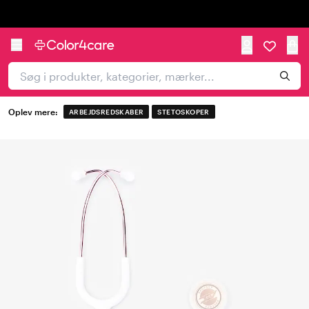
Trustpilot
Oplev mere:
ARBEJDSREDSKABER
STETOSKOPER