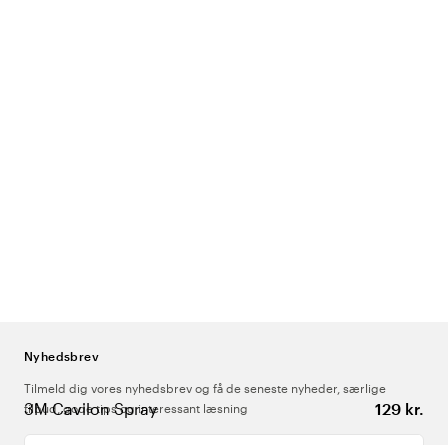
Nyhedsbrev
Tilmeld dig vores nyhedsbrev og få de seneste nyheder, særlige
3M Cavilon Spray
129 kr.
tilbud, gode tips og interessant læsning
Indtast din e-mailadresse