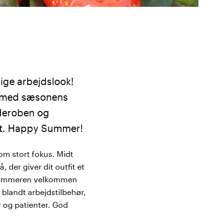
lige arbejdslook!
s med sæsonens
rderoben og
et. Happy Summer!
m stort fokus. Midt
 der giver dit outfit et
r sommeren velkommen
 blandt arbejdstilbehør,
r og patienter. God