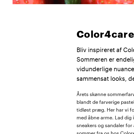
Color4care
Bliv inspireret af C
Sommeren er endeli
vidunderlige nuance
sammensat looks, d
Årets skønne sommerfarve
blandt de farverige paste
tidløst præg. Her har vi
med åbne arme. Lad dig in
sneakers og sandaler for 
sommer fra os hos Color