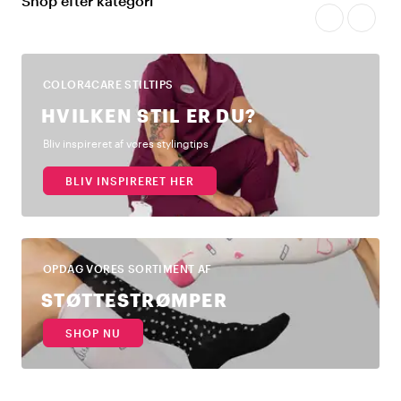
Shop efter kategori
COLOR4CARE STILTIPS
HVILKEN STIL ER DU?
Bliv inspireret af vores stylingtips
BLIV INSPIRERET HER
OPDAG VORES SORTIMENT AF
STØTTESTRØMPER
SHOP NU