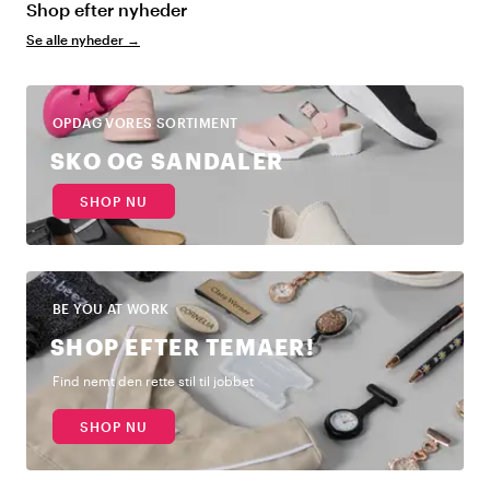
Shop efter nyheder
Se alle nyheder
→
OPDAG VORES SORTIMENT
SKO OG SANDALER
SHOP NU
BE YOU AT WORK
SHOP EFTER TEMAER!
Find nemt den rette stil til jobbet
SHOP NU