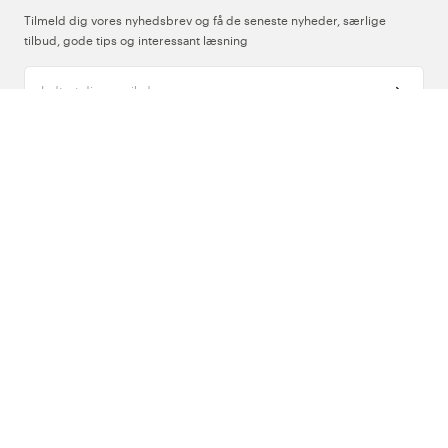
Tilmeld dig vores nyhedsbrev og få de seneste nyheder, særlige
tilbud, gode tips og interessant læsning
Indtast din e-mailadresse
Om Os
Support
Følg os
Danmark