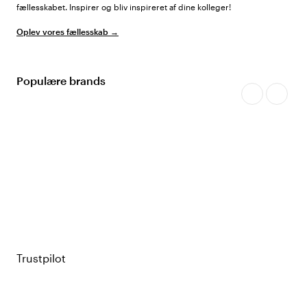
fællesskabet. Inspirer og bliv inspireret af dine kolleger!
Oplev vores fællesskab →
Populære brands
Guides og artikler
Læs de nyeste guides, reportager og interviews på vores blog.
Til bloggen →
Trustpilot