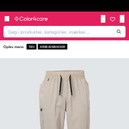
Trustpilot
Oplev mere:
TØJ
ARBEJDSBUKSER