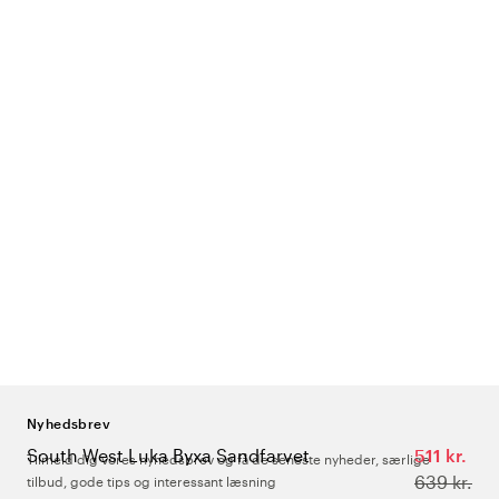
Nyhedsbrev
South West Luka Byxa Sandfarvet
511 kr.
Tilmeld dig vores nyhedsbrev og få de seneste nyheder, særlige
639 kr.
tilbud, gode tips og interessant læsning