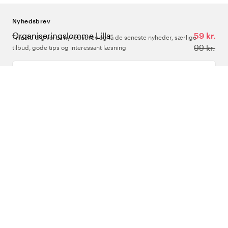
Nyhedsbrev
Organiseringslomme Lilla
59 kr.
Tilmeld dig vores nyhedsbrev og få de seneste nyheder, særlige
99 kr.
tilbud, gode tips og interessant læsning
Indtast din e-mailadresse
Om Os
Support
Følg os
Danmark