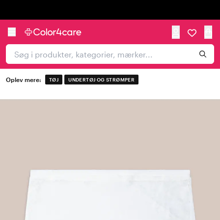
Trustpilot
Oplev mere:
TØJ
UNDERTØJ OG STRØMPER