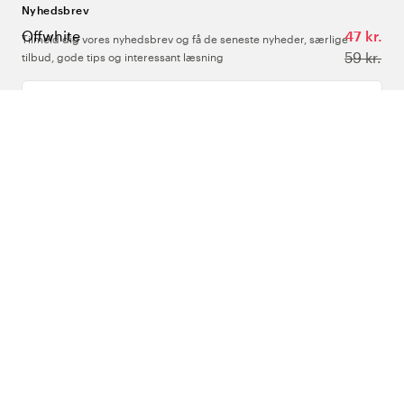
Nyhedsbrev
Offwhite
47 kr.
Tilmeld dig vores nyhedsbrev og få de seneste nyheder, særlige
59 kr.
tilbud, gode tips og interessant læsning
Indtast din e-mailadresse
Om Os
Support
Følg os
Danmark