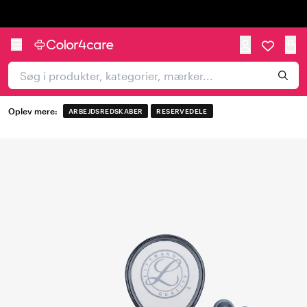
Trustpilot
Oplev mere:
ARBEJDSREDSKABER
RESERVEDELE