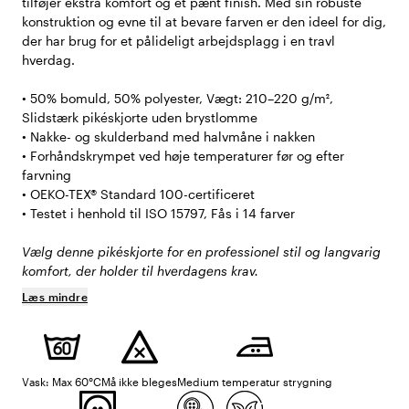
tilføjer ekstra komfort og et pænt finish. Med sin robuste
konstruktion og evne til at bevare farven er den ideel for dig,
der har brug for et pålideligt arbejdsplagg i en travl
hverdag.
• 50% bomuld, 50% polyester, Vægt: 210–220 g/m²,
Slidstærk pikéskjorte uden brystlomme
• Nakke- og skulderband med halvmåne i nakken
• Forhåndskrympet ved høje temperaturer før og efter
farvning
• OEKO-TEX® Standard 100-certificeret
• Testet i henhold til ISO 15797, Fås i 14 farver
Vælg denne pikéskjorte for en professionel stil og langvarig
komfort, der holder til hverdagens krav.
Læs mindre
Vask: Max 60°C
Må ikke bleges
Medium temperatur strygning