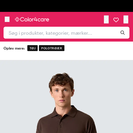
Trustpilot
Oplev mere:
TØJ
POLOTRØJER