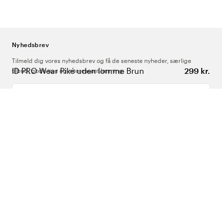
Nyhedsbrev
Tilmeld dig vores nyhedsbrev og få de seneste nyheder, særlige
ID PRO Wear Piké uden lomme Brun
299 kr.
tilbud, gode tips og interessant læsning
Indtast din e-mailadresse
Om Os
Support
Følg os
Danmark