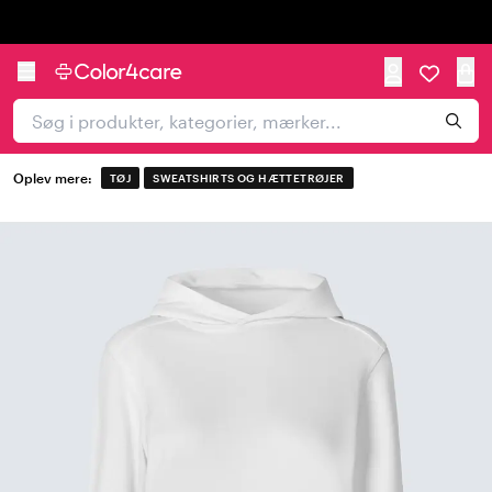
Trustpilot
Oplev mere:
TØJ
SWEATSHIRTS OG HÆTTETRØJER