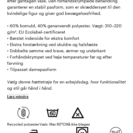
efter gentagen vask. Den forhåndskrympede behandling
garanterer en stabil pasform, som er skræddersyet til den
kvindelige figur og giver god bevægelsesfrihed.
• 60% bomuld, 40% genanvendt polyester, Vægt: 310–320
g/m², EU Ecolabel-certificeret
• Børstet inderside for ekstra komfort
• Ekstra forstærkning ved skuldre og halsfæste
• Dobbelte sømme ved krave, ærmer og underkant
• Forhåndskrympet ved høje temperaturer før og efter
farvning
• Tilpasset damepasform
Vælg denne hættetrøje for en arbejdsdag, hvor funktionalitet
og stil går hånd i hånd.
Læs mindre
Recycled polyester
Vask: Max 60°C
Må ikke bleges