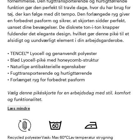
fornemmelse. Den fugttransporterende og hurtigttørrende
funktion gør den perfekt til travle dage, hvor du har brug for
tøj, der kan følge med dit tempo. Den forlængede ryg giver
en forbedret pasform og sikrer, at skjorten sidder perfekt,
uanset dine bevægelser. De diskrete ton-i-ton knapper
fuldender det elegante design, hvilket gør denne piké til et
alsidigt og uundværligt element i din arbejdsgarderobe.
• TENCEL™ Lyocell og genanvendt polyester
• Blød Lyocell-piké med honeycomb-struktur
• Naturlige antibakterielle egenskaber
• Fugttransporterende og hurtigttørrende
• Forlænget ryg for forbedret pasform
Vælg denne pikéskjorte for en arbejdsdag med stil, komfort
og funktionalitet.
Læs mindre
Recycled polyester
Vask: Max 60°C
Lav temperatur strygning