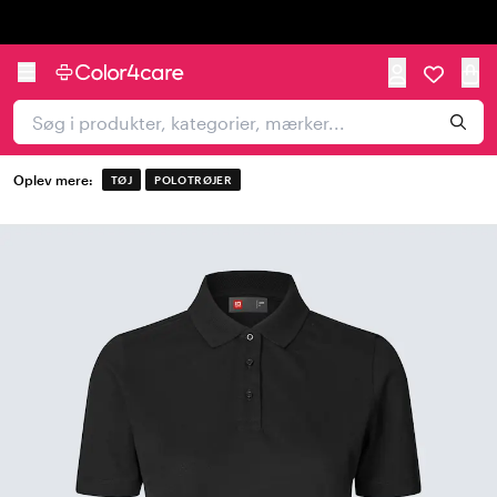
Trustpilot
Oplev mere:
TØJ
POLOTRØJER