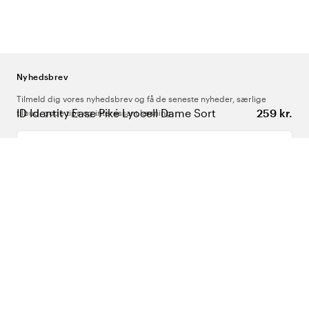
Nyhedsbrev
Tilmeld dig vores nyhedsbrev og få de seneste nyheder, særlige
ID Identity Ease Piké Lyocell Dame Sort
259 kr.
tilbud, gode tips og interessant læsning
Indtast din e-mailadresse
Om Os
Support
Følg os
Danmark