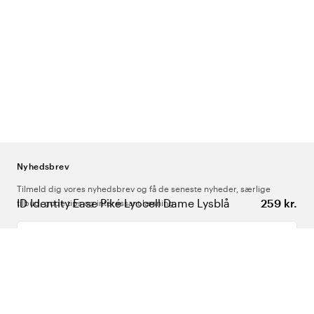
Nyhedsbrev
Tilmeld dig vores nyhedsbrev og få de seneste nyheder, særlige
ID Identity Ease Piké Lyocell Dame Lysblå
259 kr.
tilbud, gode tips og interessant læsning
Indtast din e-mailadresse
Om Os