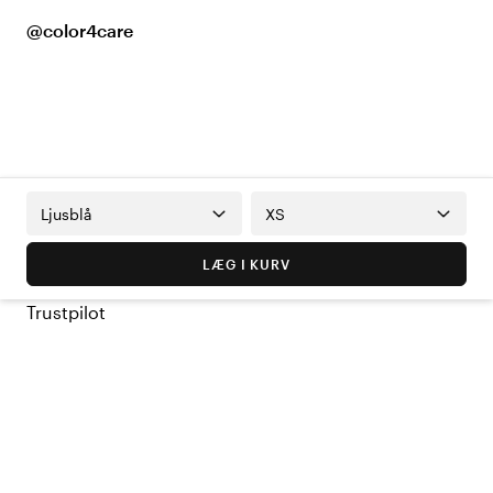
@color4care
Ljusblå
XS
LÆG I KURV
Trustpilot