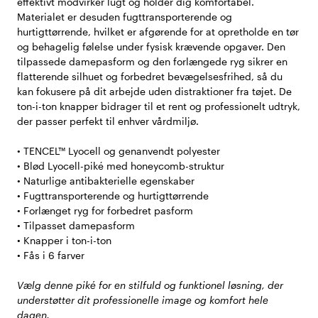
effektivt modvirker lugt og holder dig komfortabel.
Materialet er desuden fugttransporterende og
hurtigttørrende, hvilket er afgørende for at opretholde en tør
og behagelig følelse under fysisk krævende opgaver. Den
tilpassede damepasform og den forlængede ryg sikrer en
flatterende silhuet og forbedret bevægelsesfrihed, så du
kan fokusere på dit arbejde uden distraktioner fra tøjet. De
ton-i-ton knapper bidrager til et rent og professionelt udtryk,
der passer perfekt til enhver vårdmiljø.
• TENCEL™ Lyocell og genanvendt polyester
• Blød Lyocell-piké med honeycomb-struktur
• Naturlige antibakterielle egenskaber
• Fugttransporterende og hurtigttørrende
• Forlænget ryg for forbedret pasform
• Tilpasset damepasform
• Knapper i ton-i-ton
• Fås i 6 farver
Vælg denne piké for en stilfuld og funktionel løsning, der
understøtter dit professionelle image og komfort hele
dagen.