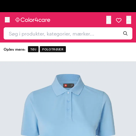
Trustpilot
Oplev mere:
TØJ
POLOTRØJER