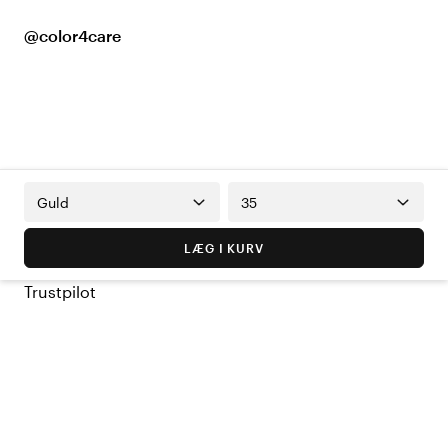
@color4care
Guld
35
LÆG I KURV
Trustpilot