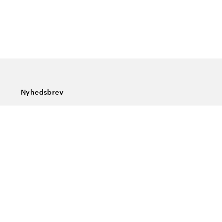
Nyhedsbrev
Tilmeld dig vores nyhedsbrev og få de seneste nyheder,
særlige tilbud, gode tips og interessant læsning
Indtast din e-mailadresse