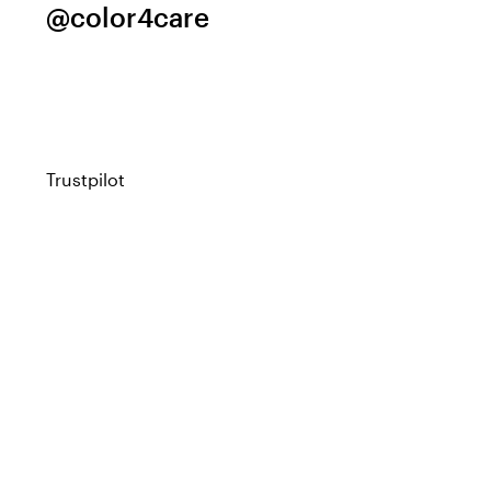
@color4care
Trustpilot