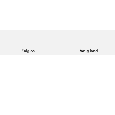
Følg os
Vælg land
Facebook
Danmark
ål
Instagram
Youtube
ering
LinkedIn
okies