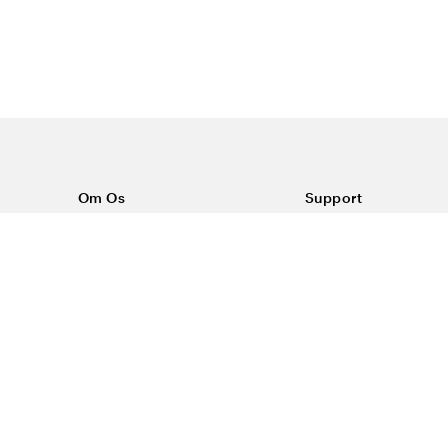
Om Os
Support
Om Color4care
Kontakt os
Ofte stillede spørgsm
Vilkår
Forsendelse & return
Reklamationer
Privatlivspolitik & Co
#yescolor4care