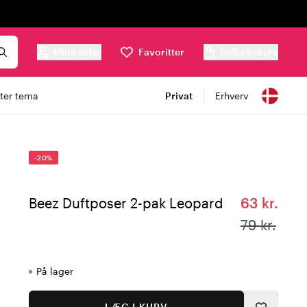
Mine sider
Favoritter
Indkøbskurv
ter tema
Privat
Erhverv
-20%
Beez Duftposer 2-pak Leopard
63 kr.
79 kr.
På lager
LÆG I KURV