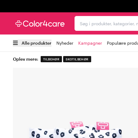
Trustpilot
Søg i produkter, kategori
Alle produkter
Nyheder
Kampagner
Populære prod
Oplev mere:
TILBEHØR
SKOTILBEHØR